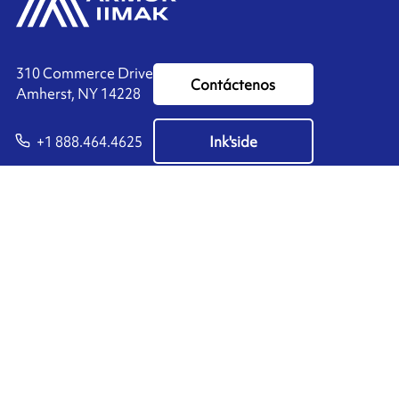
310 Commerce Drive
Contáctenos
Amherst, NY 14228
+1 888.464.4625
Ink'side
Mi cuenta
ES
Administrar cookies