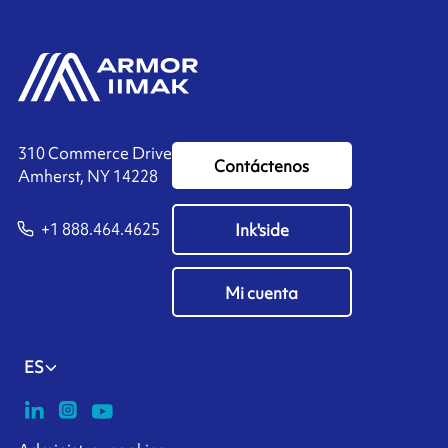
310 Commerce Drive
Contáctenos
Amherst, NY 14228
+1 888.464.4625
Ink'side
Mi cuenta
ES