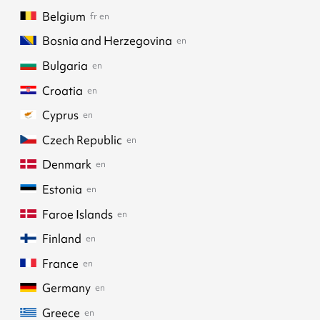
Belgium
fr
en
Bosnia and Herzegovina
en
Bulgaria
en
Croatia
en
Cyprus
en
Czech Republic
en
Denmark
en
Estonia
en
Faroe Islands
en
Finland
en
France
en
Germany
en
Greece
en