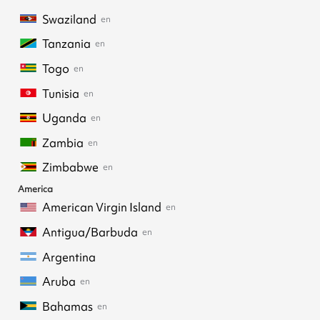
Swaziland
en
Tanzania
en
Togo
en
Tunisia
en
Uganda
en
Zambia
en
Zimbabwe
en
America
American Virgin Island
en
Antigua/Barbuda
en
Argentina
Aruba
en
Bahamas
en