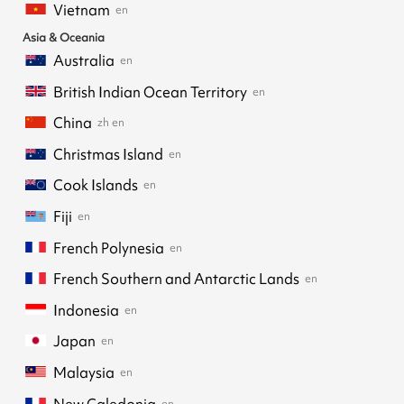
Vietnam
en
Asia & Oceania
Australia
en
British Indian Ocean Territory
en
China
zh
en
Christmas Island
en
Cook Islands
en
Fiji
en
French Polynesia
en
French Southern and Antarctic Lands
en
Indonesia
en
Japan
en
Malaysia
en
New Caledonia
en