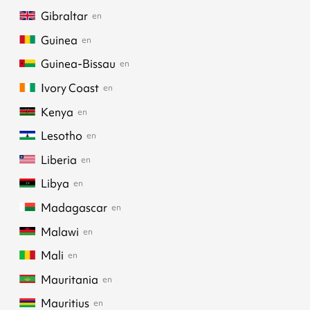
Gibraltar
en
Guinea
en
Guinea-Bissau
en
Ivory Coast
en
Kenya
en
Lesotho
en
Liberia
en
Libya
en
Madagascar
en
Malawi
en
Mali
en
Mauritania
en
Mauritius
en