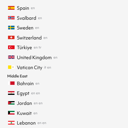
Spain
en
Svalbard
en
Sweden
en
Switzerland
en
Türkiye
en
tr
United Kingdom
en
Vatican City
it
en
Middle East
Bahrain
en
Egypt
en
en
Jordan
en
en
Kuwait
en
Lebanon
en
en