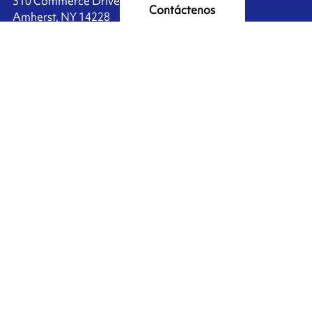
310 Commerce Drive
Contáctenos
Amherst, NY 14228
+1 888.464.4625
Ink'side
Mi cuenta
ES
Administrar cookies
ARMOR-IIMAK copyright ©
2026
Datos personales