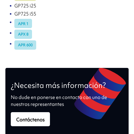
GP725 i25
GP725 i55
APR 1
APX 8
APR 600
¿Necesita más información?
No dude en ponerse en contacto con uno de
nuestros representantes
Contáctenos