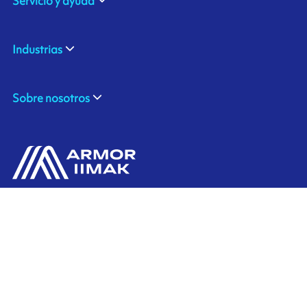
Servicio y ayuda
Industrias
Sobre nosotros
310 Commerce Drive
Contáctenos
Amherst, NY 14228
+1 888.464.4625
Ink'side