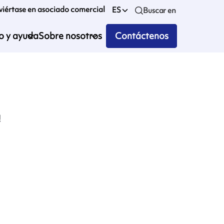
iértase en asociado comercial
ES
Buscar en
io y ayuda
Sobre nosotros
Contáctenos
!