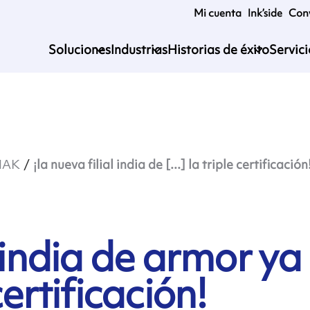
Mi cuenta
Ink’side
Conv
Soluciones
Industrias
Historias de éxito
Servic
MAK
¡la nueva filial india de [...] la triple certificación
l india de armor ya
certificación!