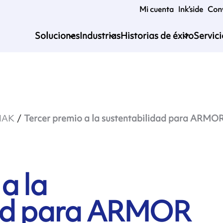
Mi cuenta
Ink’side
Conv
Soluciones
Industrias
Historias de éxito
Servic
MAK
Tercer premio a la sustentabilidad para ARMOR
a la
dad para ARMOR