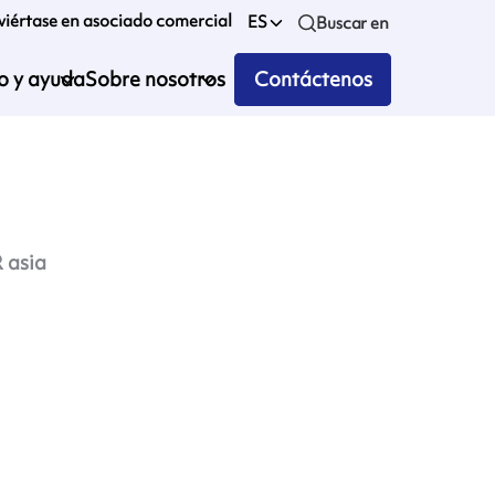
iértase en asociado comercial
ES
Buscar en
io y ayuda
Sobre nosotros
Contáctenos
 asia