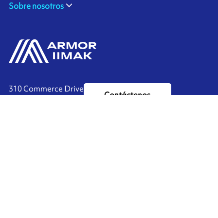
Sobre nosotros
310 Commerce Drive
Contáctenos
Amherst, NY 14228
+1 888.464.4625
Ink'side
Mi cuenta
ES