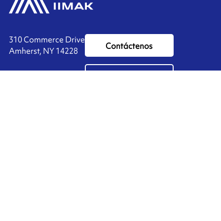
310 Commerce Drive
Contáctenos
Amherst, NY 14228
+1 888.464.4625
Ink'side
Mi cuenta
ES
Administrar cookies