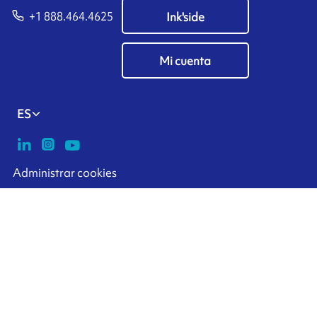
+1 888.464.4625
Ink'side
Mi cuenta
ES
Administrar cookies
ARMOR-IIMAK copyright ©
2026
Datos personales
Aviso legal