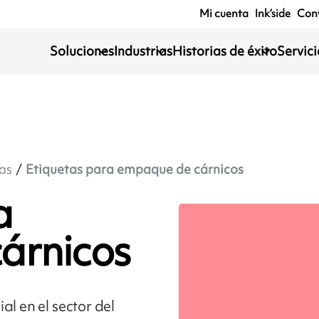
Mi cuenta
Ink’side
Conv
Soluciones
Industrias
Historias de éxito
Servic
as
Etiquetas para empaque de cárnicos
a
árnicos
al en el sector del