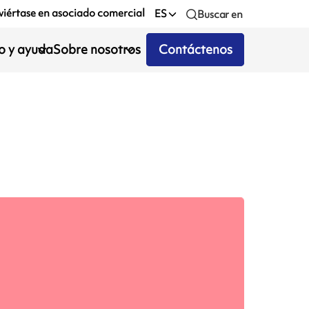
iértase en asociado comercial
ES
Buscar en
io y ayuda
Sobre nosotros
Contáctenos