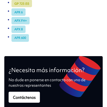
GP 725 i55
APR 6
APX FH+
APX 8
APR 600
¿Necesita más información?
No dude en ponerse en contacto con uno de
nuestros representantes
Contáctenos