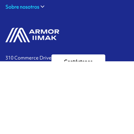
Sobre nosotros
310 Commerce Drive
Contáctenos
Amherst, NY 14228
+1 888.464.4625
Ink'side
Mi cuenta
ES