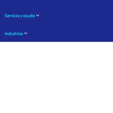
Servicio y ayuda
Industrias
Sobre nosotros
310 Commerce Drive
Contáctenos
Amherst, NY 14228