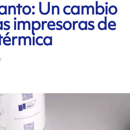
kanto: Un cambio
as impresoras de
 térmica
r