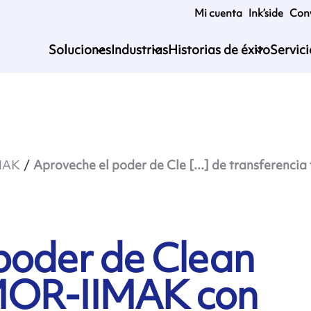
Mi cuenta
Ink’side
Conv
Soluciones
Industrias
Historias de éxito
Servic
MAK
Aproveche el poder de Cle [...] de transferencia
poder de Clean
MOR-IIMAK con