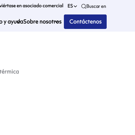
iértase en asociado comercial
ES
Buscar en
io y ayuda
Sobre nosotros
Contáctenos
 térmica