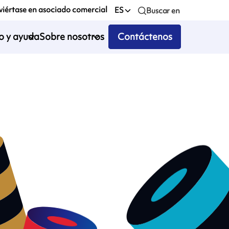
iértase en asociado comercial
ES
Buscar en
io y ayuda
Sobre nosotros
Contáctenos