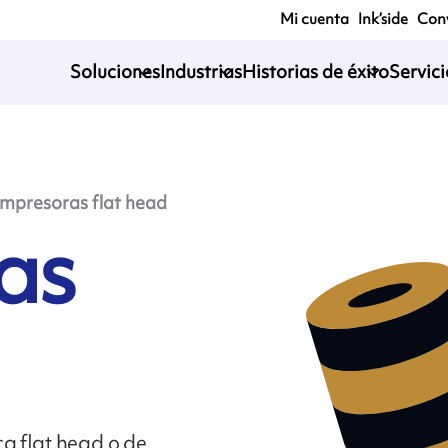
Mi cuenta
Ink’side
Conv
Soluciones
Industrias
Historias de éxito
Servic
Impresoras flat head
as
a flat head o de