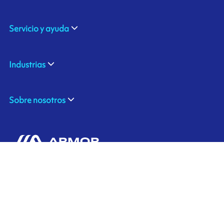
Servicio y ayuda
Industrias
Sobre nosotros
310 Commerce Drive
Contáctenos
Amherst, NY 14228
+1 888.464.4625
Ink'side