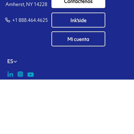
Contáctenos
Amherst, NY 14228
+1 888.464.4625
Ink'side
Mi cuenta
ES
Administrar cookies
ARMOR-IIMAK copyright ©
2026
Datos personales
Aviso legal