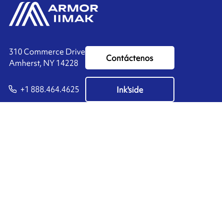
310 Commerce Drive
Contáctenos
Amherst, NY 14228
+1 888.464.4625
Ink'side
Mi cuenta
ES
Administrar cookies