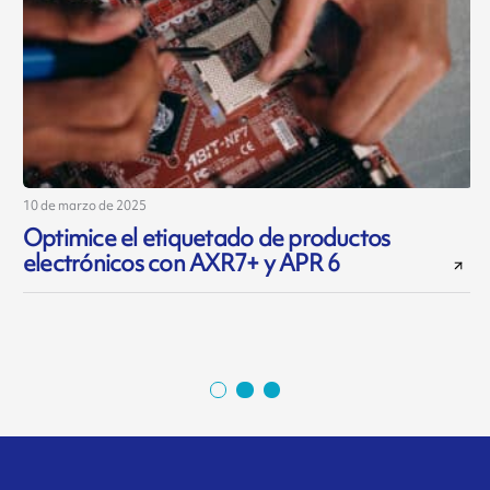
10 de marzo de 2025
5
Optimice el etiquetado de productos
electrónicos con AXR7+ y APR 6