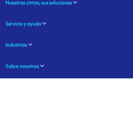
Nuestras cintas, sus soluciones
Servicio y ayuda
Industrias
Sobre nosotros
310 Commerce Drive
Contáctenos
Amherst, NY 14228